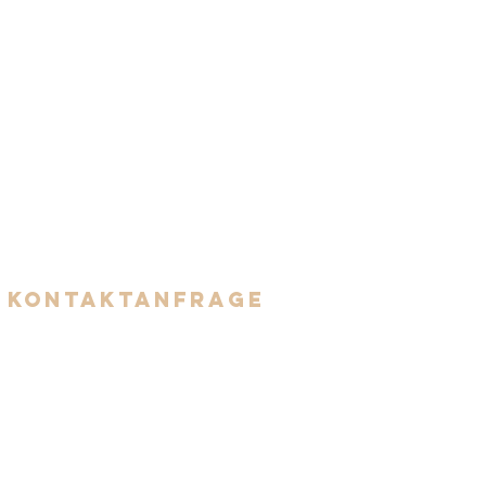
xis befindet sich im Areal Frey (alte
Kleiderfabrik) im 1. Stock.
 Haupteingang im Innenhof des
 befindet sich das Treppenhaus und
der Lift.
Kontaktanfrage